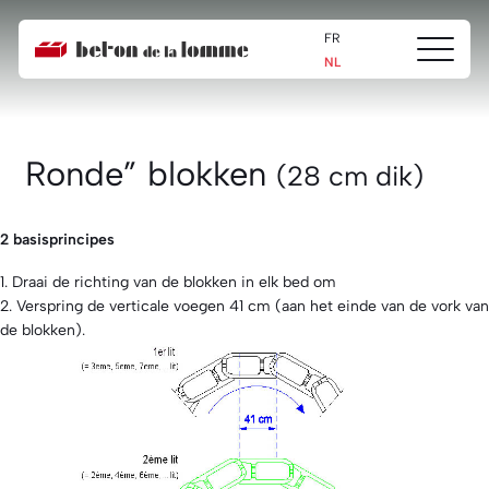
Home
Produits
Stepoc
STEPOC foto’s en video’s
Ronde blokk
FR
Ouvrir/fe
Beton
NL
Ronde blokken
le
de
menu
la
Lomme
Ronde” blokken
(28 cm dik)
2 basisprincipes
1. Draai de richting van de blokken in elk bed om
2. Verspring de verticale voegen 41 cm (aan het einde van de vork van
de blokken).