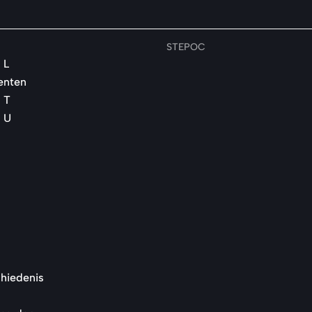
STEPOC
 L
enten
 T
 U
hiedenis