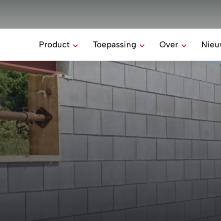
Product
Toepassing
Over
Nieu
Missie & waard
Alle producten
Alle toepassingen
Ons Team
Rectilom
Home
Betonblokken verlijmen
Sociale verantw
Industrie
Belomur
Onze geschiede
Ondersteunende
elementen
Boerderij
Stepoc
Het bekistingsblok
HYDRO
Waterdoorlatende
verharding