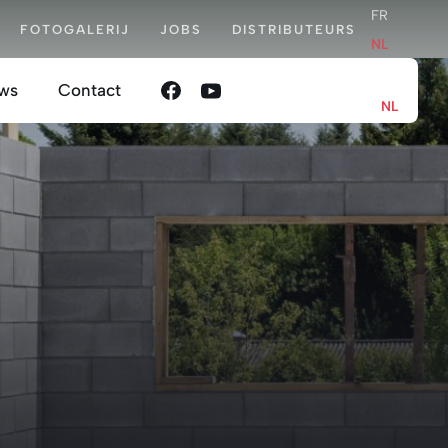
FR
FOTOGALERIJ
JOBS
DISTRIBUTEURS
NL
FR
ws
Contact
NL
en
oordelijkheid
nis