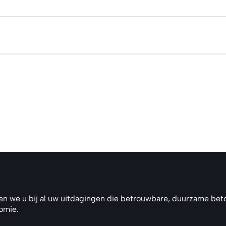
en we u bij al uw uitdagingen die betrouwbare, duurzame beto
nomie.