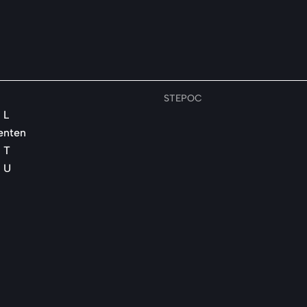
STEPOC
 L
enten
 T
 U