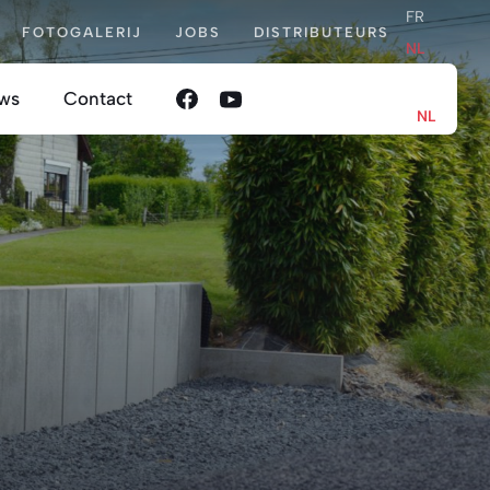
FR
FOTOGALERIJ
JOBS
DISTRIBUTEURS
NL
FR
ws
Contact
NL
en
oordelijkheid
nis