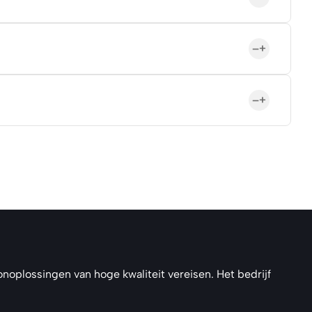
–
+
–
+
noplossingen van hoge kwaliteit vereisen. Het bedrijf