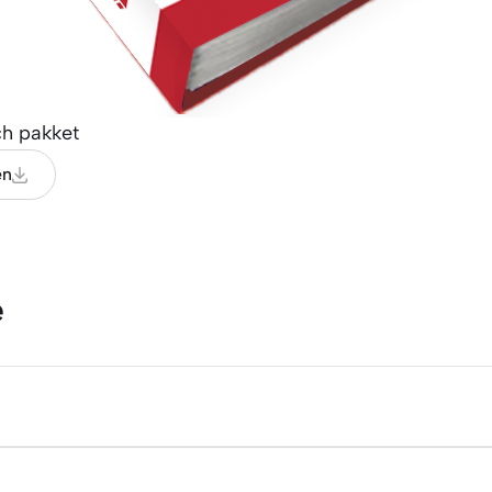
ch pakket
en
e