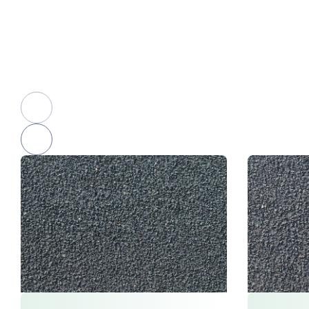
Beschikbare afwerkingen
Nieuw in 2025!
Ontdek 6 nieuwe afwerkingen!
prev
slide
next
slide