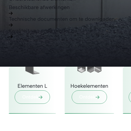
Beschikbare afwerkingen
Technische documenten om te downloaden
Kwaliteit van onze productie
Elementen L
Hoekelementen
Ontdek
Ontdek