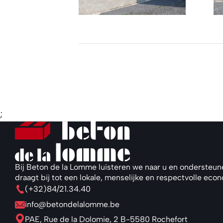
;
Bij Beton de la Lomme luisteren we naar u en ondersteun
draagt bij tot een lokale, menselijke en respectvolle eco
(+32)84/21.34.40
info@betondelalomme.be
PAE, Rue de la Dolomie, 2 B-5580 Rochefort