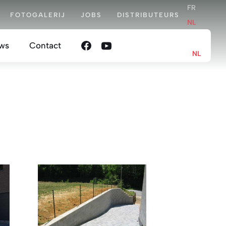
FR
FOTOGALERIJ
JOBS
DISTRIBUTEURS
NL
FR
ws
Contact
NL
en
oordelijkheid
nis