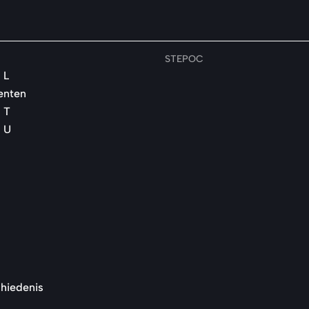
STEPOC
 L
enten
 T
 U
hiedenis