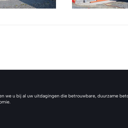
Diverse
Andere producten
en we u bij al uw uitdagingen die betrouwbare, duurzame beto
nomie.