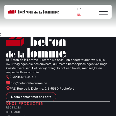
Home
Produits
Implementatie
Blokleggen in beton
Blokleggen in beton
FR
Ouvrir/fe
Beton
NL
le
de
menu
la
Lomme
;
Bij Beton de la Lomme luisteren we naar u en ondersteunen we u bij al
uw uitdagingen die betrouwbare, duurzame betonoplossingen van hoge
kwaliteit vereisen. Het bedrijf draagt bij tot een lokale, menselijke en
respectvolle economie.
(+32)84/21.34.40
info@betondelalomme.be
PAE, Rue de la Dolomie, 2 B-5580 Rochefort
Neem contact met ons op
ONZE PRODUCTEN
RECTILOM
BELOMUR