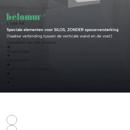
L type AX
Speciale elementen voor SILOS, ZONDER spouwversterking
(haakse verbinding tussen de verticale wand en de voet)
Voordelen van het product
Afwerkingen
Kenmerken
Technische informatie
Foto's
Voordelen van het product
prev
slide