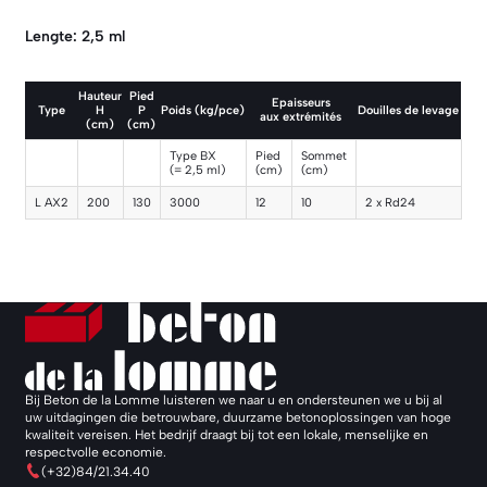
Lengte: 2,5 ml
Hauteur
Pied
Epaisseurs
Type
H
P
Poids (kg/pce)
Douilles de levage
aux extrémités
(cm)
(cm)
Type BX
Pied
Sommet
(= 2,5 ml)
(cm)
(cm)
L AX2
200
130
3000
12
10
2 x Rd24
Bij Beton de la Lomme luisteren we naar u en ondersteunen we u bij al
uw uitdagingen die betrouwbare, duurzame betonoplossingen van hoge
kwaliteit vereisen. Het bedrijf draagt bij tot een lokale, menselijke en
respectvolle economie.
(+32)84/21.34.40