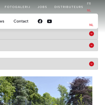
FR
FOTOGALERIJ
JOBS
DISTRIBUTEURS
NL
Close
FR
ws
Contact
NL
en
oordelijkheid
nis