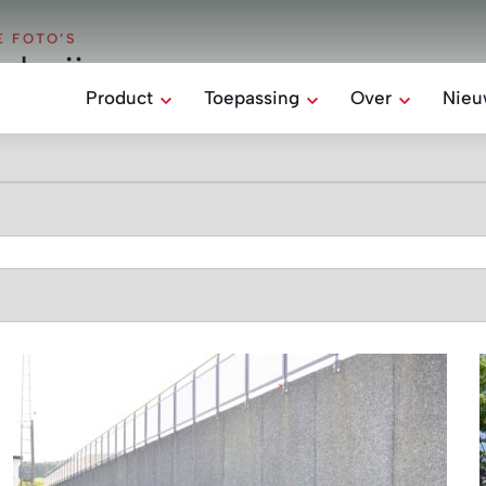
E FOTO’S
lerij
Product
Toepassing
Over
Nieu
Missie & waard
Alle producten
Alle toepassingen
Ons Team
Rectilom
Home
Betonblokken verlijmen
Sociale verantw
Industrie
Belomur
Onze geschiede
Ondersteunende
elementen
Boerderij
Stepoc
Het bekistingsblok
HYDRO
Waterdoorlatende
verharding