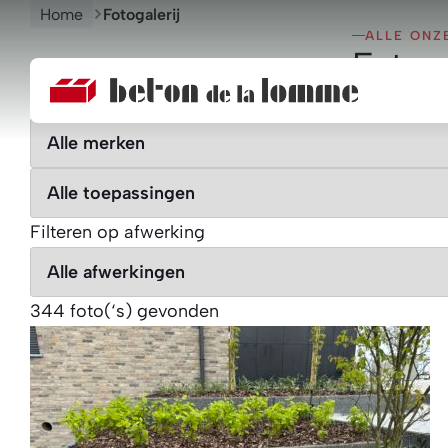
Home
Fotogalerij
ALLE ONZ
Fotoga
Beton
Filteren op product
de
brand
la
Lomme
application
Filteren op afwerking
finition
344 foto(‘s) gevonden