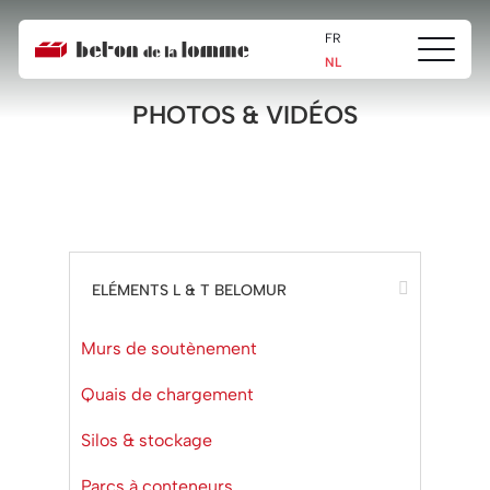
FR
Ouvrir/fe
Beton
NL
le
de
menu
la
PHOTOS & VIDÉOS
Lomme
ELÉMENTS L & T BELOMUR
Murs de soutènement
Quais de chargement
Silos & stockage
Parcs à conteneurs