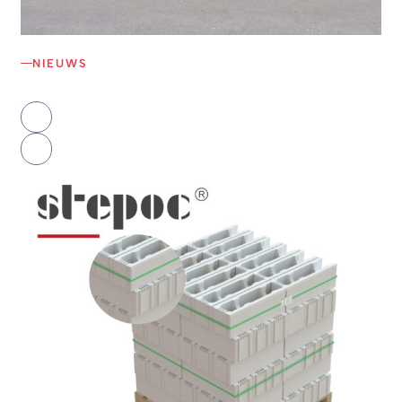
NIEUWS
Nos autres actualités
prev
slide
next
slide