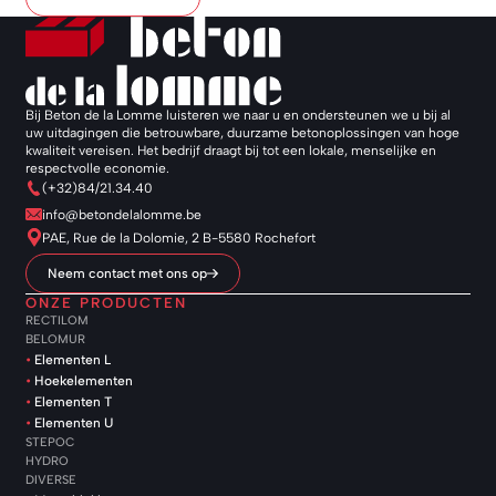
Bij Beton de la Lomme luisteren we naar u en ondersteunen we u bij al
uw uitdagingen die betrouwbare, duurzame betonoplossingen van hoge
kwaliteit vereisen. Het bedrijf draagt bij tot een lokale, menselijke en
respectvolle economie.
(+32)84/21.34.40
info@betondelalomme.be
PAE, Rue de la Dolomie, 2 B-5580 Rochefort
Neem contact met ons op
ONZE PRODUCTEN
RECTILOM
BELOMUR
Elementen L
Hoekelementen
Elementen T
Elementen U
STEPOC
HYDRO
DIVERSE