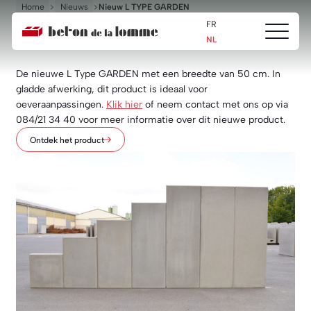
Home
Nieuws
Nieuw L TYPE GARDEN
ACTUALITÉ
FR
Ouvrir/fe
Nieuw L TYPE GARDEN
Beton
NL
le
de
menu
la
De nieuwe L Type GARDEN met een breedte van 50 cm.
In
Lomme
gladde afwerking, dit product is ideaal voor
oeveraanpassingen.
Klik hier
of neem contact met ons op via
084/21 34 40 voor meer informatie over dit nieuwe product.
Ontdek het product