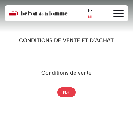
FR
Ouvrir/fe
Beton
NL
le
de
menu
la
Lomme
CONDITIONS DE VENTE ET D’ACHAT
Conditions de vente
PDF