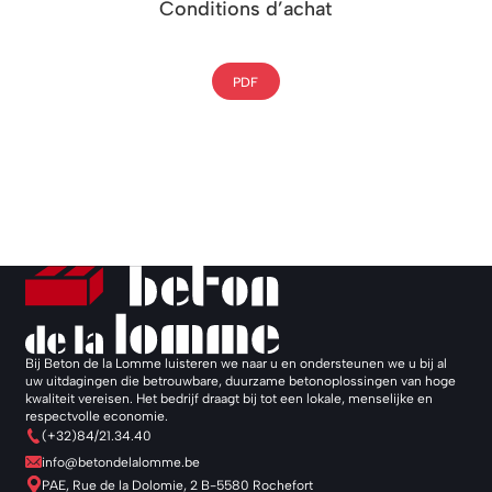
Conditions d’achat
PDF
Bij Beton de la Lomme luisteren we naar u en ondersteunen we u bij al
uw uitdagingen die betrouwbare, duurzame betonoplossingen van hoge
kwaliteit vereisen. Het bedrijf draagt bij tot een lokale, menselijke en
respectvolle economie.
(+32)84/21.34.40
info@betondelalomme.be
PAE, Rue de la Dolomie, 2 B-5580 Rochefort