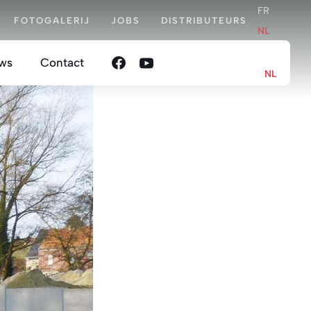
FR
FOTOGALERIJ
JOBS
DISTRIBUTEURS
NL
Close
FR
ws
Contact
NL
en
oordelijkheid
nis