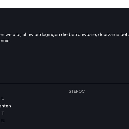
en we u bij al uw uitdagingen die betrouwbare, duurzame beto
nomie.
STEPOC
 L
enten
 T
 U