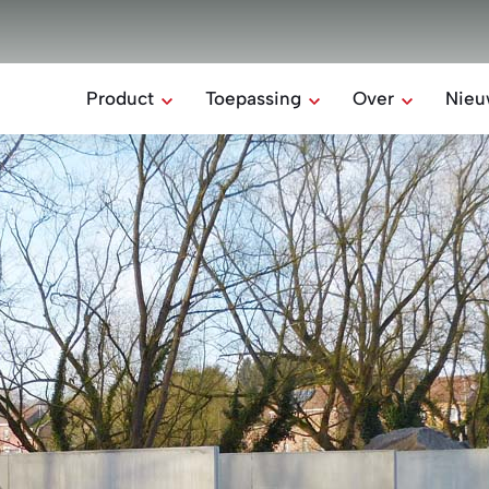
Product
Toepassing
Over
Nieu
Missie & waard
Alle producten
Alle toepassingen
Ons Team
Rectilom
Home
Betonblokken verlijmen
Sociale verantw
Industrie
Belomur
Onze geschiede
Ondersteunende
elementen
Boerderij
Stepoc
Het bekistingsblok
HYDRO
Waterdoorlatende
verharding