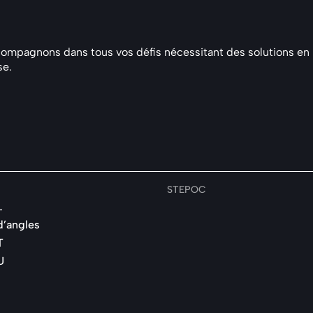
pagnons dans tous vos défis nécessitant des solutions en bét
se.
STEPOC
L
d’angles
T
U