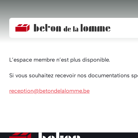
Beton
de
la
Lomme
L’espace membre n’est plus disponible.
Si vous souhaitez recevoir nos documentations sp
reception@betondelalomme.be