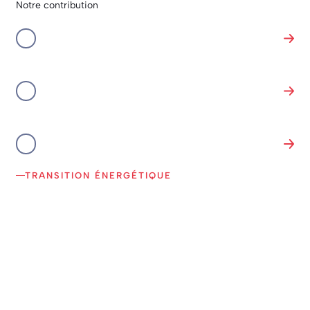
Notre contribution
Transition énergétique
Collaboration d’entreprises
Innovation
TRANSITION ÉNERGÉTIQUE
Nous nous engageons au quotidien
pour construire demain. Conscient du
contexte énergétique, notre bureau
d’étude étudie les solutions les plus
responsables de demain.
Nous ne nous contentons pas de fabriquer des produits