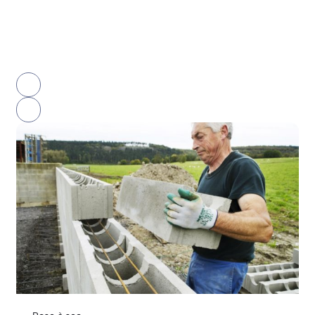
Avantages de notre bloc de
coffrage
prev
slide
next
slide