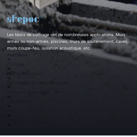
Le bloc de coffrage
Les blocs de coffrage ont de nombreuses applications. Murs
armés ou non-armés, piscines, murs de soutènement, caves,
murs coupe-feu, isolation acoustique, etc.
Avantages
Finitions
Vidéos techniques
Dimensions et caractéristiques
Fichiers à télécharger
Applications
FAQ
Photos