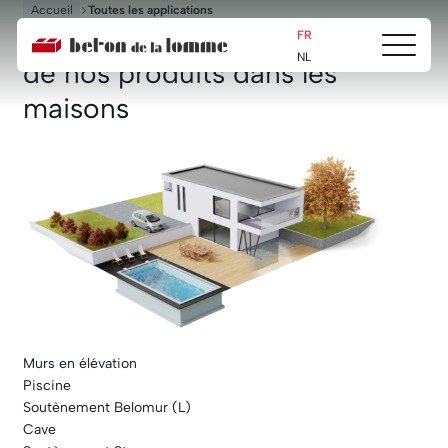
Accueil
Toutes les applications
Les domaines d’applications
FR
Ouvrir/fe
Beton
NL
de nos produits dans les
le
de
menu
la
maisons
Lomme
Murs en élévation
Piscine
Soutènement Belomur (L)
Cave