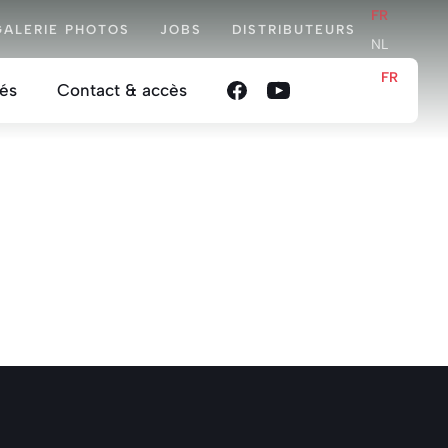
FR
GALERIE PHOTOS
JOBS
DISTRIBUTEURS
NL
FR
tés
Contact & accès
NL
e