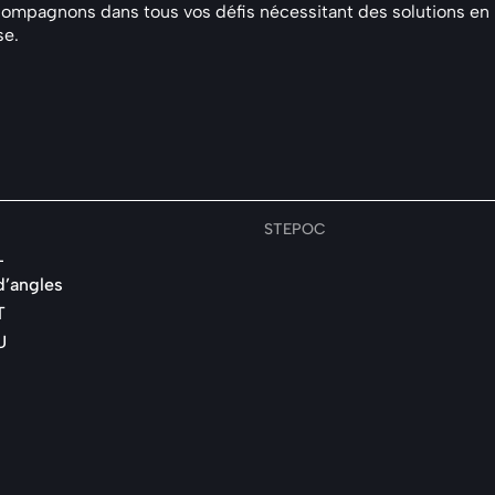
pagnons dans tous vos défis nécessitant des solutions en bét
se.
STEPOC
L
d’angles
T
U