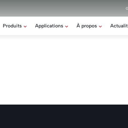
cs fraisés à coller
Produits
Applications
À propos
Actuali
Mission & valeurs
Tous les produits
Toutes les applications
Notre équipe
Rectilom
Maison
Le bloc béton à coller
Responsabilité sociétal
Industrie
Belomur
Notre histoire
Éléments de soutènement
Ferme
Stepoc
Le bloc de coffrage
Dalles hydro
Les dalles drainantes
Divers
Autres produits