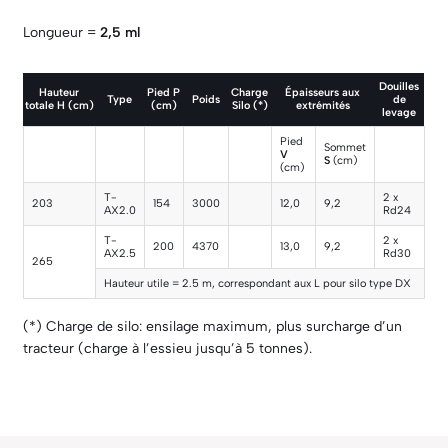
Longueur =
2,5 ml
Douilles
Hauteur
Pied
P
Charge
Épaisseurs aux
Type
Poids
de
totale
H
(cm)
(cm)
Silo (*)
extrémités
levage
Pied
Sommet
V
S
(cm)
(cm)
T-
2 x
203
154
3000
12,0
9,2
AX2.0
Rd24
T-
2 x
200
4370
13,0
9,2
AX2.5
Rd30
265
Hauteur utile = 2.5 m, correspondant aux L pour silo type DX
(*) Charge de silo: ensilage maximum, plus surcharge d’un
tracteur (charge à l’essieu jusqu’à 5 tonnes).