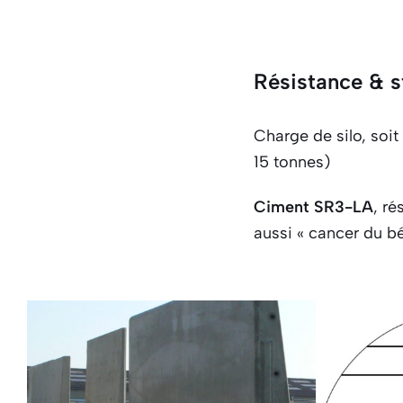
Résistance & st
Charge de silo, soi
15 tonnes)
Ciment SR3-LA
, ré
aussi « cancer du bé