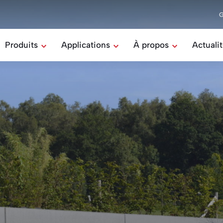
Produits
Applications
À propos
Actuali
Mission & valeurs
Tous les produits
Toutes les applications
Notre équipe
Rectilom
Maison
Le bloc béton à coller
Responsabilité sociétal
pe DX
Industrie
Belomur
Notre histoire
Éléments de soutènement
Ferme
Stepoc
Le bloc de coffrage
Dalles hydro
Les dalles drainantes
Divers
Autres produits