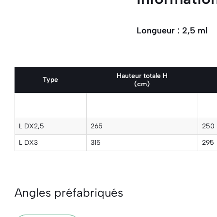
Longueur : 2,5 ml
Hauteur totale H
Type
(cm)
L DX2,5
265
250
L DX3
315
295
Angles préfabriqués