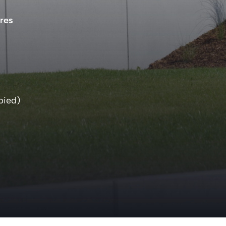
ères
 pied)