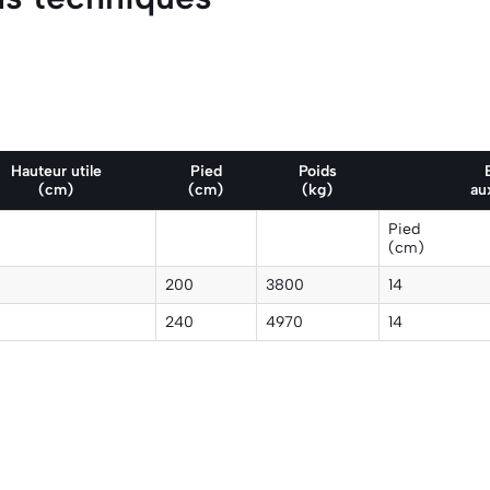
Hauteur utile
Pied
Poids
(cm)
(cm)
(kg)
au
Pied
(cm)
200
3800
14
240
4970
14