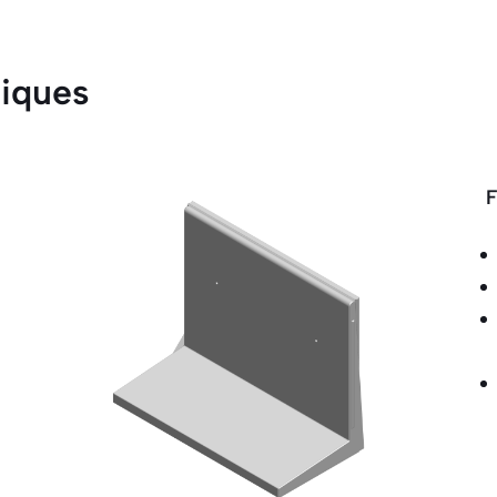
tiques
F