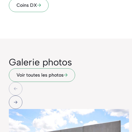
Coins DX
Galerie photos
Voir toutes les photos
prev
slide
next
slide