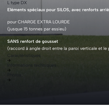
L type DX
El
é
ments sp
é
ciaux pour SILOS, avec renforts arri
pour CHARGE EXTRA LOURDE
(jusque 15 tonnes par essieu)
SANS renfort de gousset
(raccord à angle droit entre la paroi verticale et le
Caractéristiques
Informations techniques
Photos