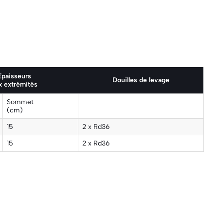
Epaisseurs
Douilles de levage
x extrémités
Sommet
(cm)
15
2 x Rd36
15
2 x Rd36