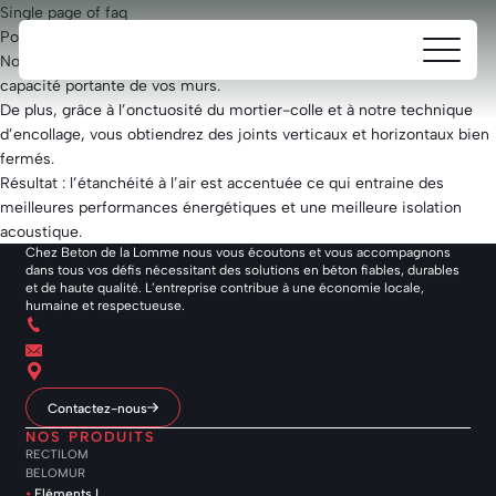
Single page of faq
Pourquoi coller les Rectilom® avec du mortier-colle?
Ouvrir/fe
Beton
Notre mortier-colle a été conçu spécifiquement afin de garantir la
le
de
capacité portante de vos murs.
menu
la
De plus, grâce à l’onctuosité du mortier-colle et à notre technique
Lomme
d’encollage, vous obtiendrez des joints verticaux et horizontaux bien
fermés.
Résultat : l’étanchéité à l’air est accentuée ce qui entraine des
meilleures performances énergétiques et une meilleure isolation
acoustique.
Chez Beton de la Lomme nous vous écoutons et vous accompagnons
dans tous vos défis nécessitant des solutions en béton fiables, durables
et de haute qualité. L’entreprise contribue à une économie locale,
humaine et respectueuse.
Contactez-nous
NOS PRODUITS
RECTILOM
BELOMUR
Eléments L