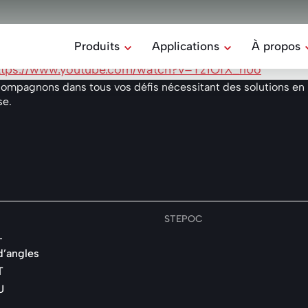
Produits
Applications
À propos
lication de nos blocs à coller.
ttps://www.youtube.com/watch?v=Tz1OfX_rl0o
Mission & 
Tous les produits
Toutes les applications
pagnons dans tous vos défis nécessitant des solutions en bét
se.
Notre équ
Rectilom
Maison
Le bloc béton à coller
Responsabi
Industrie
Belomur
Notre hist
Éléments de soutènement
Ferme
Stepoc
Le bloc de coffrage
STEPOC
Dalles hydro
L
Les dalles drainantes
d’angles
T
Divers
U
Autres produits