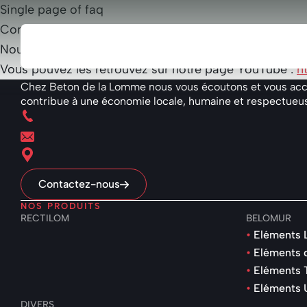
Single page of faq
Comment coller les blocs ?
Beton
Nous avons créé une vidéo expliquant la méthode d’app
de
Vous pouvez les retrouvez sur notre page YouTube :
h
la
Chez Beton de la Lomme nous vous écoutons et vous accom
contribue à une économie locale, humaine et respectueu
Lomme
Contactez-nous
NOS PRODUITS
RECTILOM
BELOMUR
Eléments 
Eléments 
Eléments 
Eléments 
DIVERS