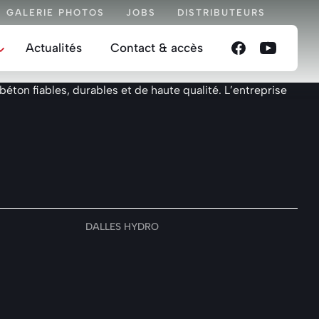
GALERIE PHOTOS
JOBS
DISTRIBUTEURS
Actualités
Contact & accès
valeurs
on fiables, durables et de haute qualité. L’entreprise
ipe
lité sociétale
oire
DALLES HYDRO