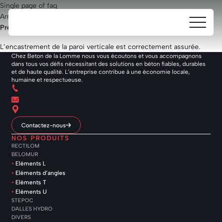
Single page of faq
Armatures
Ouvrir/fe
Beton
Présence de renforts de gousset et de contre-armatures.
le
de
menu
L’encastrement de la paroi verticale est correctement assurée.
la
Chez Beton de la Lomme nous vous écoutons et vous accompagnons
Lomme
dans tous vos défis nécessitant des solutions en béton fiables, durables
et de haute qualité. L’entreprise contribue à une économie locale,
humaine et respectueuse.
Contactez-nous
NOS PRODUITS
RECTILOM
BELOMUR
Eléments L
Eléments d’angles
Eléments T
Eléments U
STEPOC
DALLES HYDRO
DIVERS